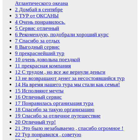
Атлантического океана
2
Домбай в сентябре
3
ТУР от ОКСАНЫ
4
Очень понравилось.
5
Сервис отличный
6
Рекомендую, подобрали хороший курс
7
Спасибо за отдых
8
Выгодный сервис
9
прекраснейший тур
10
очень довольна поездкой
11
прекрасная компания
12
С трудом , но все же вернули деньги
13
не возвращают денег за несостоявшийся тур
14
На время нашего тура мы стали как семья!
15
Исполняют мечты
16
Отличный сервис
17
Понравилась организация тура
18
Спасибо за такую организацию
19
Спасибо за отличное путешествие
20
Отличный тур!
21
Это было незабываемо , спасибо огромное !
22
Тур понравился , советую