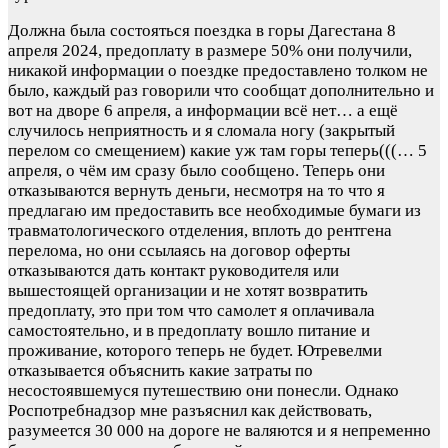
Должна была состояться поездка в горы Дагестана 8
апреля 2024, предоплату в размере 50% они получили,
никакой информации о поездке предоставлено толком не
было, каждый раз говорили что сообщат дополнительно и
вот на дворе 6 апреля, а информации всё нет… а ещё
случилось неприятность и я сломала ногу (закрытый
перелом со смещением) какие уж там горы теперь(((… 5
апреля, о чём им сразу было сообщено. Теперь они
отказываются вернуть деньги, несмотря на то что я
предлагаю им предоставить все необходимые бумаги из
травматологического отделения, вплоть до рентгена
перелома, но они ссылаясь на договор оферты
отказываются дать контакт руководителя или
вышестоящей организации и не хотят возвратить
предоплату, это при том что самолет я оплачивала
самостоятельно, и в предоплату вошло питание и
проживание, которого теперь не будет. Ютревелми
отказывается объяснить какие затраты по
несостоявшемуся путешествию они понесли. Однако
Роспотребнадзор мне разъяснил как действовать,
разумеется 30 000 на дороге не валяются и я непременно