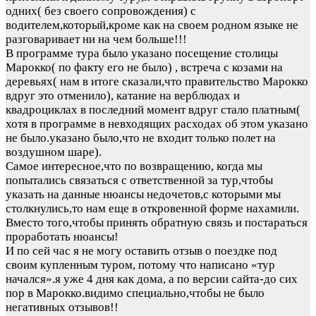
одних( без своего сопровождения) с
водителем,который,кроме как на своем родном языке не
разговаривает ни на чем больше!!!
В программе тура было указано посещение столицы
Марокко( по факту его не было) , встреча с козами на
деревьях( нам в итоге сказали,что правительство Марокко
вдруг это отменило), катание на верблюдах и
квадроциклах в последний момент вдруг стало платным(
хотя в программе в невходящих расходах об этом указано
не было.указано было,что не входит только полет на
воздушном шаре).
Самое интересное,что по возвращению, когда мы
попытались связаться с ответственной за тур,чтобы
указать на данные нюансы недочетов,с которыми мы
столкнулись,то нам еще в откровенной форме нахамили.
Вместо того,чтобы принять обратную связь и постараться
проработать нюансы!
И по сей час я не могу оставить отзыв о поездке под
своим купленным туром, потому что написано «тур
начался».я уже 4 дня как дома, а по версии сайта-до сих
пор в Марокко.видимо специально,чтобы не было
негативных отзывов!!