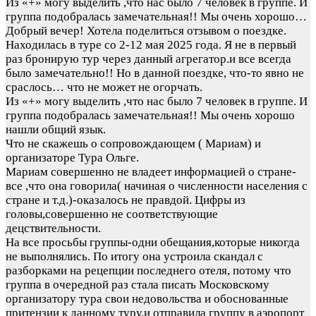
Из «+» могу выделить ,что нас было 7 человек в группе. И
группа подобралась замечательная!! Мы очень хорошо…
Добрый вечер! Хотела поделиться отзывом о поездке.
Находилась в туре со 2-12 мая 2025 года. Я не в первый
раз бронирую тур через данный агрегатор.и все всегда
было замечательно!! Но в данной поездке, что-то явно не
сраслось… что не может не огорчать.
Из «+» могу выделить ,что нас было 7 человек в группе. И
группа подобралась замечательная!! Мы очень хорошо
нашли общий язык.
Что не скажешь о сопровождающем ( Мариам) и
организаторе Тура Ольге.
Мариам совершенно не владеет информацией о стране-
все ,что она говорила( начиная о численности населения с
стране и т.д.)-оказалось не правдой. Цифры из
головы,совершенно не соответствующие
децствительности.
На все просьбы группы-одни обещания,которые никогда
не выполнялись. По итогу она устроила скандал с
разборками на рецепции последнего отеля, потому что
группа в очередной раз стала писать Московскому
организатору тура свои недовольства и обоснованные
притензии к данному туру,и отправила группу в аэропорт