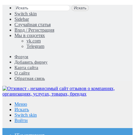
Искать
Switch skin
Sidebar
Случайная статья
Вход / Регистрация
Мы в соцсетях
vk.com
Telegram
Форум
Добавить фирму
Карта сайта
О сайте
Обратная связь
Меню
Искать
Switch skin
Войти